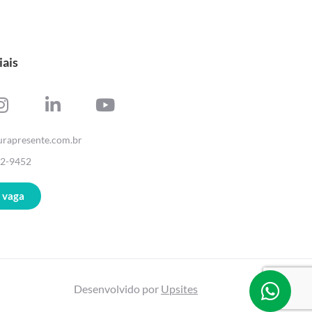
iais
urapresente.com.br
42-9452
 vaga
Desenvolvido por
Upsites